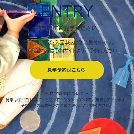
ENTRY
お気軽にご見学ください
ご見学やご相談・入園申込は随時受付中です。
ご見学希望の方は予約サイトよりご予約ください
見学予約はこちら
- ​見学時間について -
見学は①平日10:00〜と②平日15:30〜の2枠をご用意しております。
​それ以外の時間帯をご希望の場合はご相談ください。