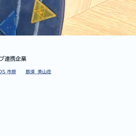
プ連携企業
DS 市原
那須 美山荘