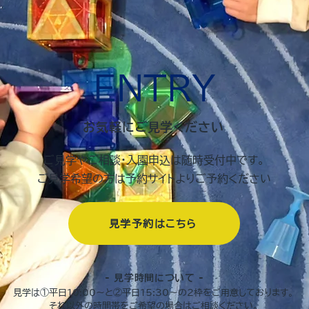
ENTRY
お気軽にご見学ください
ご見学やご相談・入園申込は随時受付中です。
ご見学希望の方は予約サイトよりご予約ください
見学予約はこちら
- ​見学時間について -
見学は①平日10:00〜と②平日15:30〜の2枠をご用意しております。
​それ以外の時間帯をご希望の場合はご相談ください。