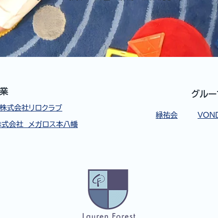
業
グルー
株式会社リロクラブ
緑祐会
VON
株式会社 メガロス本八幡