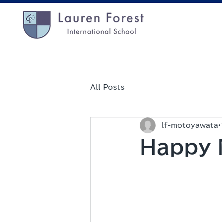
All Posts
lf-motoyawata
Happy 