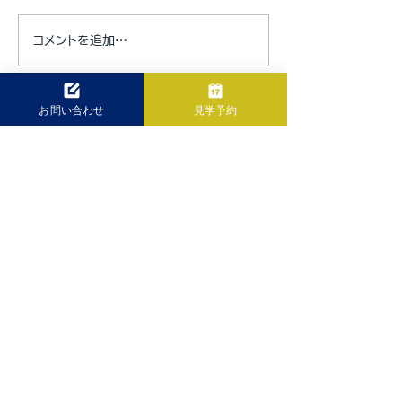
インターナショナルスクー
Summer Scho
コメントを追加…
ル学費無償化制度の詳細
2026
とメリット
お問い合わせ
見学予約
ENTRY
お気軽にご見学ください
ご見学やご相談・入園申込は
随時受付中です。
ご見学希望の方は予約サイトより
ご予約ください
見学予約はこちら